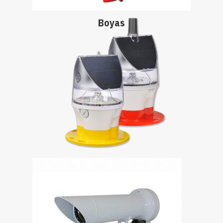
Boyas
La gama de linternas marinas LED solares de
Sealite ofrece una visibilidad superior, requiere
un mantenimiento mínimo y tiene una vida útil
de hasta 12 años. Las linternas marinas tienen
un alcance de entre 1 y 13 millas náuticas y se
pueden utilizar para una amplia gama de
aplicaciones.
Linternas marinas solares
La gama de luces de entrada a puerto y luces de