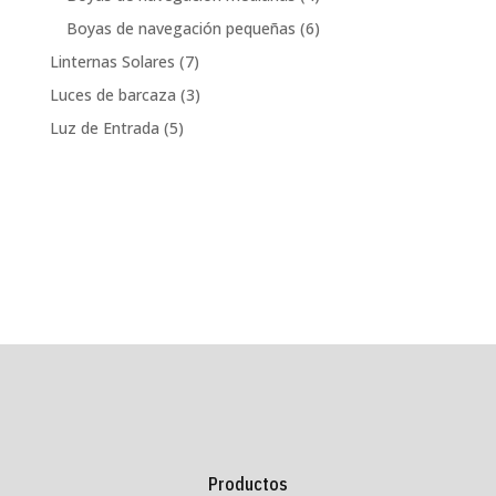
productos
6
Boyas de navegación pequeñas
6
productos
7
Linternas Solares
7
productos
3
Luces de barcaza
3
productos
5
Luz de Entrada
5
productos
Productos