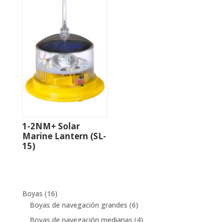
1-2NM+ Solar
Marine Lantern (SL-
15)
16
Boyas
16
productos
6
Boyas de navegación grandes
6
productos
4
Boyas de navegación medianas
4